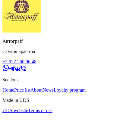
Автограff
Студия красоты
+7 927 260 96 48
Sections
Home
Price list
About
News
Loyalty program
Made in UDS
UDS website
Terms of use