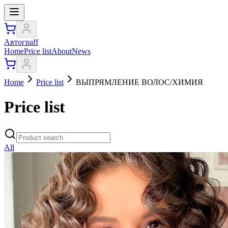
Автограff
Home
Price list
About
News
Home
Price list
ВЫПРЯМЛЕНИЕ ВОЛОС/ХИМИЯ
Price list
All