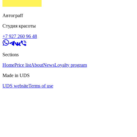
Автограff
Студия красоты
+7 927 260 96 48
Sections
Home
Price list
About
News
Loyalty program
Made in UDS
UDS website
Terms of use