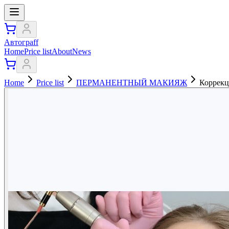
Автограff
Home
Price list
About
News
Home
Price list
ПЕРМАНЕНТНЫЙ МАКИЯЖ
Коррек